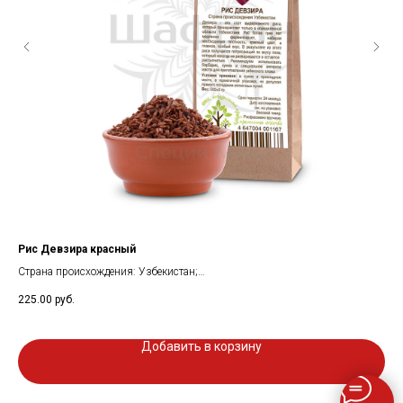
Рис Девзира красный
"К
ко
Страна происхождения: Узбекистан;
мол
Состав: рис Девзира красный высший сорт;
225.00
руб.
Вес: 500 гр;
1 2
Добавить в корзину