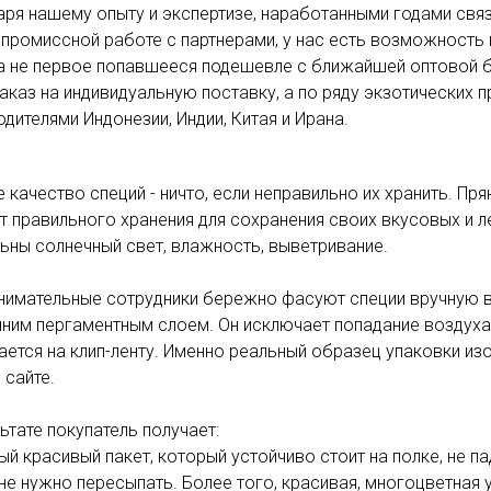
аря нашему опыту и экспертизе, наработанными годами связ
промиссной работе с партнерами, у нас есть возможность в
 а не первое попавшееся подешевле с ближайшей оптовой 
заказ на индивидуальную поставку, а по ряду экзотических
дителями Индонезии, Индии, Китая и Ирана.
качество специй - ничто, если неправильно их хранить. Пря
 правильного хранения для сохранения своих вкусовых и ле
льны солнечный свет, влажность, выветривание.
нимательные сотрудники бережно фасуют специи вручную в
ним пергаментным слоем. Он исключает попадание воздуха, 
ается на клип-ленту. Именно реальный образец упаковки и
 сайте.
ьтате покупатель получает:
ый красивый пакет, который устойчиво стоит на полке, не п
 не нужно пересыпать. Более того, красивая, многоцветная