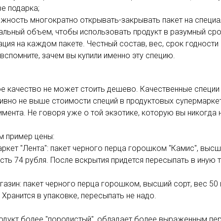
е подарка;
ожность многократно открывать-закрывать пакет на специал
мальный объем, чтобы использовать продукт в разумный сро
ация на каждом пакете. Честный состав, вес, срок годност
вспомните, зачем вы купили именно эту специю.
е качество не может стоить дешево. Качественные специи 
ивно не выше стоимости специй в продуктовых супермаркет
мента. Не говоря уже о той экзотике, которую вы никогда 
м пример цены:
ркет "Лента": пакет черного перца горошком "Камис", высши
ть 74 рубля. После вскрытия придется пересыпать в иную т
азин: пакет черного перца горошком, высший сорт, вес 50 
 Хранится в упаковке, пересыпать не надо.
одукт более "породистый", обладает более выраженным пе