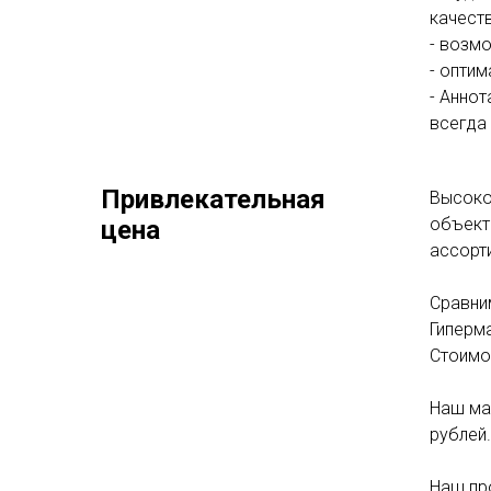
качеств
- возм
- опти
- Аннот
всегда 
Привлекательная
Высоко
объект
цена
ассорти
Сравни
Гиперма
Стоимос
Наш маг
рублей.
Наш пр