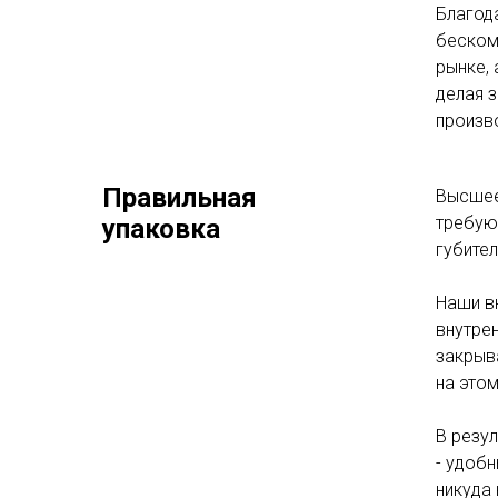
Благод
беском
рынке,
делая 
произво
Правильная
Высшее 
требуют
упаковка
губите
Наши в
внутрен
закрыв
на этом
В резул
- удобн
никуда