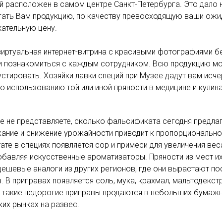
й расположен в самом центре Санкт-Петербурга. Это дало 
гать Вам продукцию, по качеству превосходящую ваши ожид
кательную цену.
виртуальная интернет-витрина с красивыми фотографиями бе
 и познакомиться с каждым сотрудником. Всю продукцию мо
устировать. Хозяйки лавки специй при Музее дадут вам ис
о использованию той или иной пряности в медицине и кулина
е не представляете, сколько фальсификата сегодня предлаг
ание и снижение урожайности приводит к пропорционально
тате в специях появляется сор и примеси для увеличения в
добавляя искусственные ароматизаторы. Пряности из мест и
дешевые аналоги из других регионов, где они вырастают п
. В приправах появляется соль, мука, крахмал, мальтодекстр
 такие недорогие приправы продаются в небольших бумажны
их рынках на развес.