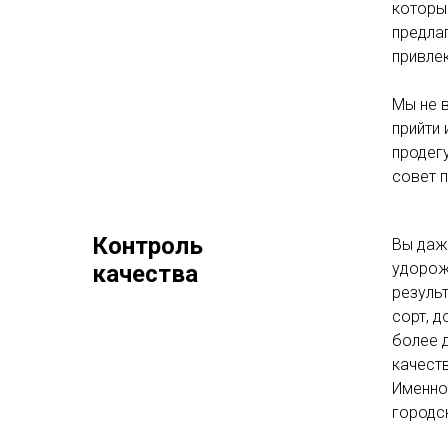
которы
предла
привле
Мы не 
прийти
продег
совет п
Контроль
Вы даж
удорож
качества
резуль
сорт, 
более 
качеств
Именно
городск