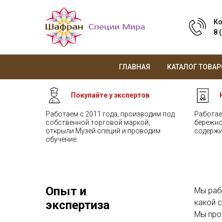
Ко
8 
ГЛАВНАЯ
КАТАЛОГ ТОВАР
Покупайте у экспертов
Работаем с 2011 года, производим под
Работае
собственной торговой маркой,
бережно
открыли Музей специй и проводим
содержи
обучение.
Опыт и
Мы рабо
какой 
экспертиза
Мы про