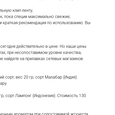
ьную клип-ленту;
к, пока специи максимально свежие;
и и краткая рекомендация по использованию. Вы
сегодня действительно в цене. Но наши цены
ах, при несопоставимом уровне качества,
не найдете на прилавках сетевых магазинов.
й сорт, вес 20 гр, сорт Малабар (Индия).
ару.
гр, сорт Лампонг (Индонезия). Стоимость 130
речным ароматом при сопоставимой жгучести,