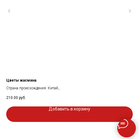
Цветы жасмина
Со
Страна происхождения: Китай;
Стр
Состав: цветы жасмина;
Со
210.00
руб.
225
Вес: 20 гр;
4%
Добавить в корзину
ки
Вес