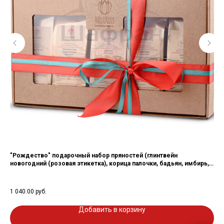
"Рождество" подарочный набор пряностей (глинтвейн
Ег
новогодний (розовая этикетка), корица палочки, бадьян, имбирь,
ьян,
Сос
сбор целебных трав)
кор
550
цед
1 040.00
руб.
пер
мож
Добавить в корзину
Вес