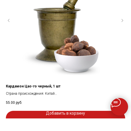
Кардамон Цао-го черный, 1 шт
Го
Страна происхождения: Китай
Стр
Продается поштучно
Сос
55.00
руб.
59.
Вес: 5-8 гр
Вес
Добавить в корзину