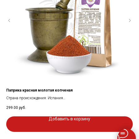
Паприка красная молотая копченая
Ча
Страна происхождения: Испания
Сос
Состав: перец сладкий красный стручковый молотый копченый
пер
299.00
руб.
190
Вес: 50 гр
Вес
Добавить в корзину