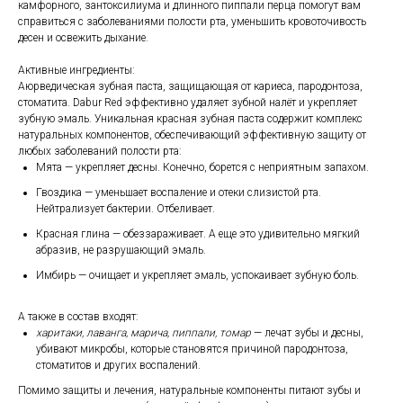
камфорного, зантоксилиума и длинного пиппали перца помогут вам
справиться с заболеваниями полости рта, уменьшить кровоточивость
десен и освежить дыхание.
Активные ингредиенты:
Аюрведическая зубная паста, защищающая от кариеса, пародонтоза,
стоматита. Dabur Red эффективно удаляет зубной налёт и укрепляет
зубную эмаль. Уникальная красная зубная паста содержит комплекс
натуральных компонентов, обеспечивающий эффективную защиту от
любых заболеваний полости рта:
Мята — укрепляет десны. Конечно, борется с неприятным запахом.
Гвоздика — уменьшает воспаление и отеки слизистой рта.
Нейтрализует бактерии. Отбеливает.
Красная глина — обеззараживает. А еще это удивительно мягкий
абразив, не разрушающий эмаль.
Имбирь — очищает и укрепляет эмаль, успокаивает зубную боль.
А также в состав входят:
харитаки, лаванга, марича, пиппали, томар
— лечат зубы и десны,
убивают микробы, которые становятся причиной пародонтоза,
стоматитов и других воспалений.
Помимо защиты и лечения, натуральные компоненты питают зубы и