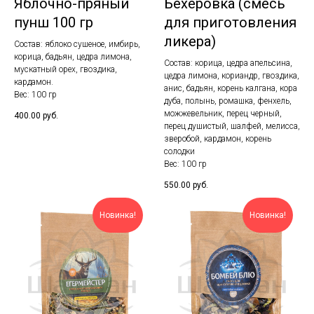
Яблочно-пряный
Бехеровка (смесь
пунш 100 гр
для приготовления
ликера)
Состав: яблоко сушеное, имбирь,
корица, бадьян, цедра лимона,
Состав: корица, цедра апельсина,
мускатный орех, гвоздика,
цедра лимона, кориандр, гвоздика,
кардамон.
анис, бадьян, корень калгана, кора
Вес: 100 гр
дуба, полынь, ромашка, фенхель,
можжевельник, перец черный,
400.00
руб.
перец душистый, шалфей, мелисса,
зверобой, кардамон, корень
солодки
Вес: 100 гр
550.00
руб.
Новинка!
Новинка!