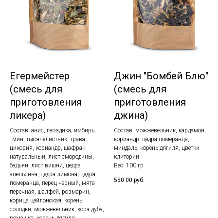
Егермейстер
Джин "Бомбей Блю"
(смесь для
(смесь для
приготовления
приготовления
ликера)
джина)
Состав: анис, гвоздика, имбирь,
Состав: можжевельник, кардамон,
тмин, тысячелистник, трава
кориандр, цедра померанца,
цикория, кориандр, шафран
миндаль, корень дягиля, цветки
натуральный, лист смородины,
клитории.
бадьян, лист вишни, цедра
Вес: 100 гр
апельсина, цедра лимона, цедра
550.00
руб.
померанца, перец черный, мята
перечная, шалфей, розмарин,
корица цейлонская, корень
солодки, можжевельник, кора дуба,
ромашка, корень дягиля.